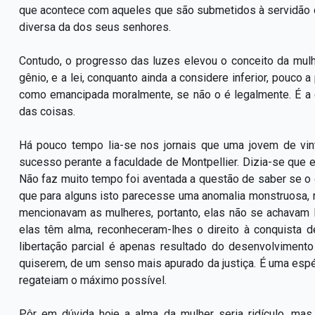
que acontece com aqueles que são submetidos à servidão de
diversa da dos seus senhores.
Contudo, o progresso das luzes elevou o conceito da mulhe
gênio, e a lei, conquanto ainda a considere inferior, pouco 
como emancipada moralmente, se não o é legalmente. É a e
das coisas.
Há pouco tempo lia-se nos jornais que uma jovem de vi
sucesso perante a faculdade de Montpellier. Dizia-se que 
Não faz muito tempo foi aventada a questão de saber se o 
que para alguns isto parecesse uma anomalia monstruosa,
mencionavam as mulheres, portanto, elas não se achavam 
elas têm alma, reconheceram-lhes o direito à conquista d
libertação parcial é apenas resultado do desenvolvimen
quiserem, de um senso mais apurado da justiça. É uma esp
regateiam o máximo possível.
Pôr em dúvida hoje a alma da mulher seria ridículo, mas