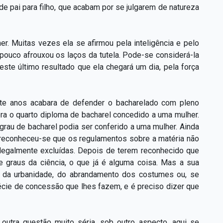
 pai para filho, que acabam por se julgarem de natureza
r. Muitas vezes ela se afirmou pela inteligência e pelo
a pouco afrouxou os laços da tutela. Pode-se considerá-la
ste último resultado que ela chegará um dia, pela força
nte anos acabara de defender o bacharelado com pleno
era o quarto diploma de bacharel concedido a uma mulher.
grau de bacharel podia ser conferido a uma mulher. Ainda
 reconheceu-se que os regulamentos sobre a matéria não
legalmente excluídas. Depois de terem reconhecido que
e graus da ciência, o que já é alguma coisa. Mas a sua
to da urbanidade, do abrandamento dos costumes ou, se
écie de concessão que lhes fazem, e é preciso dizer que
 outra questão muito séria, sob outro aspecto, aqui se