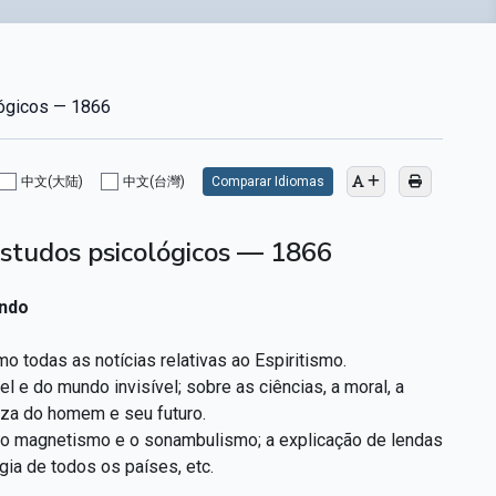
lógicos — 1866
中文(大陆)
中文(台灣)
Comparar Idiomas
 estudos psicológicos — 1866
ndo
 todas as notícias relativas ao Espiritismo.
 e do mundo invisível; sobre as ciências, a moral, a
eza do homem e seu futuro.
om o magnetismo e o sonambulismo; a explicação de lendas
gia de todos os países, etc.