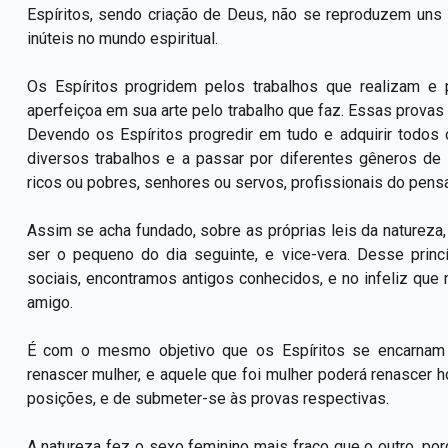
Espíritos, sendo criação de Deus, não se reproduzem uns 
inúteis no mundo espiritual.
Os Espíritos progridem pelos trabalhos que realizam e
aperfeiçoa em sua arte pelo trabalho que faz. Essas provas
Devendo os Espíritos progredir em tudo e adquirir todo
diversos trabalhos e a passar por diferentes gêneros de
ricos ou pobres, senhores ou servos, profissionais do pens
Assim se acha fundado, sobre as próprias leis da natureza,
ser o pequeno do dia seguinte, e vice-vera. Desse princí
sociais, encontramos antigos conhecidos, e no infeliz qu
amigo.
É com o mesmo objetivo que os Espíritos se encarnam
renascer mulher, e aquele que foi mulher poderá renascer
posições, e de submeter-se às provas respectivas.
A natureza fez o sexo feminino mais fraco que o outro, p