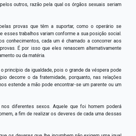
pelos outros, razão pela qual os órgãos sexuais seriam
 pelas provas que têm a suportar, como o operário se
 e esses trabalhos variam conforme a sua posição social.
s os conhecimentos, cada um é chamado a concorrer aos
 provas. É por isso que eles renascem alternativamente
amento ou da matéria.
 o princípio da igualdade, pois o grande da véspera pode
pio decorre o da fraternidade, porquanto, nas relações
e nos estende a mão pode encontrar-se um parente ou um
 nos diferentes sexos. Aquele que foi homem poderá
 homem, a fim de realizar os deveres de cada uma dessas
orque os deveres que lhe incumbem não exigem uma igual