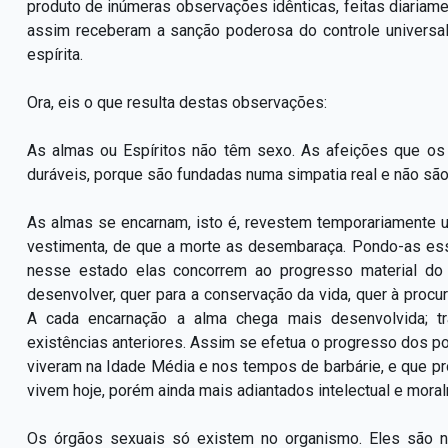
produto de inúmeras observações idênticas, feitas diariam
assim receberam a sanção poderosa do controle universal
espírita.
Ora, eis o que resulta destas observações:
As almas ou Espíritos não têm sexo. As afeições que os
duráveis, porque são fundadas numa simpatia real e não são
As almas se encarnam, isto é, revestem temporariamente u
vestimenta, de que a morte as desembaraça. Pondo-as ess
nesse estado elas concorrem ao progresso material do
desenvolver, quer para a conservação da vida, quer à procura
A cada encarnação a alma chega mais desenvolvida; t
existências anteriores. Assim se efetua o progresso dos 
viveram na Idade Média e nos tempos de barbárie, e que pr
vivem hoje, porém ainda mais adiantados intelectual e mora
Os órgãos sexuais só existem no organismo. Eles são n