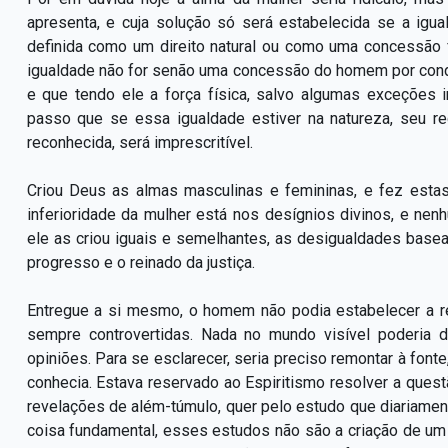
apresenta, e cuja solução só será estabelecida se a igu
definida como um direito natural ou como uma concessão
igualdade não for senão uma concessão do homem por conde
e que tendo ele a força física, salvo algumas exceções i
passo que se essa igualdade estiver na natureza, seu r
reconhecida, será imprescritível.
Criou Deus as almas masculinas e femininas, e fez estas
inferioridade da mulher está nos desígnios divinos, e nenhu
ele as criou iguais e semelhantes, as desigualdades base
progresso e o reinado da justiça.
Entregue a si mesmo, o homem não podia estabelecer a r
sempre controvertidas. Nada no mundo visível poderia d
opiniões. Para se esclarecer, seria preciso remontar à font
conhecia. Estava reservado ao Espiritismo resolver a questã
revelações de além-túmulo, quer pelo estudo que diariamen
coisa fundamental, esses estudos não são a criação de u