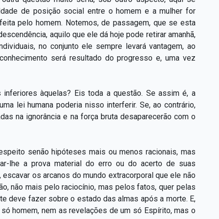
aldade de posição social entre o homem e a mulher for
 feita pelo homem. Notemos, de passagem, que se esta
scendência, aquilo que ele dá hoje pode retirar amanhã,
ndividuais, no conjunto ele sempre levará vantagem, ao
econhecimento será resultado do progresso e, uma vez
 inferiores àquelas? Eis toda a questão. Se assim é, a
ma lei humana poderia nisso interferir. Se, ao contrário,
adas na ignorância e na força bruta desaparecerão com o
espeito senão hipóteses mais ou menos racionais, mas
ar-lhe a prova material do erro ou do acerto de suas
e, escavar os arcanos do mundo extracorporal que ele não
o, não mais pelo raciocínio, mas pelos fatos, quer pelas
te deve fazer sobre o estado das almas após a morte. E,
m só homem, nem as revelações de um só Espírito, mas o