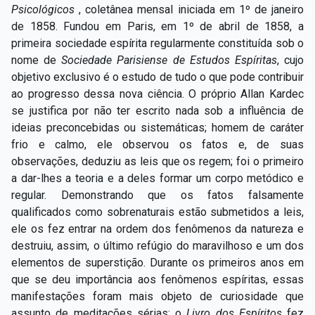
Psicológicos
, coletânea mensal iniciada em 1º de janeiro
de 1858. Fundou em Paris, em 1º de abril de 1858, a
primeira sociedade espírita regularmente constituída sob o
nome de
Sociedade Parisiense de Estudos Espíritas
, cujo
objetivo exclusivo é o estudo de tudo o que pode contribuir
ao progresso dessa nova ciência. O próprio Allan Kardec
se justifica por não ter escrito nada sob a influência de
ideias preconcebidas ou sistemáticas; homem de caráter
frio e calmo, ele observou os fatos e, de suas
observações, deduziu as leis que os regem; foi o primeiro
a dar-lhes a teoria e a deles formar um corpo metódico e
regular. Demonstrando que os fatos falsamente
qualificados como sobrenaturais estão submetidos a leis,
ele os fez entrar na ordem dos fenômenos da natureza e
destruiu, assim, o último refúgio do maravilhoso e um dos
elementos de superstição. Durante os primeiros anos em
que se deu importância aos fenômenos espíritas, essas
manifestações foram mais objeto de curiosidade que
assunto de meditações sérias; o
Livro dos Espíritos
fez