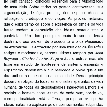
ler sem cansaço, condição essencial para a vulgarização
de uma ideia. Sobre todos os pontos controversos, sua
argumentação, de lógica precisa, oferece pouca chance à
refutação e predispõe à convicção. As provas materiais
que o espiritismo dá sobre a existência da alma e da vida
futura tendem à destruição das ideias materialistas e
panteístas. Um dos princípios mais fecundos dessa
doutrina, e que provém do precedente, é o da
pluralidade
de existências
, já entrevisto por uma multidão de filósofos
antigos e modernos e, nesses últimos tempos, por
Jean
Reynaud
,
Charles Fourier
,
Eugène Sue
e outros; mas ele
ficou em estado de hipótese e de sistema, enquanto o
espiritismo demonstra a sua realidade e prova que é um
dos atributos essenciais da humanidade. Desse princípio
decorre a solução de todas as anomalias aparentes da vida
humana, de todas as desigualdades intelectuais, morais e
sociais; o homem sabe, assim, de onde vem, aonde vai,
com que finalidade está na Terra, e porque sofre aqui. As
ideias inatas se explicam pelos conhecimentos adquiridos