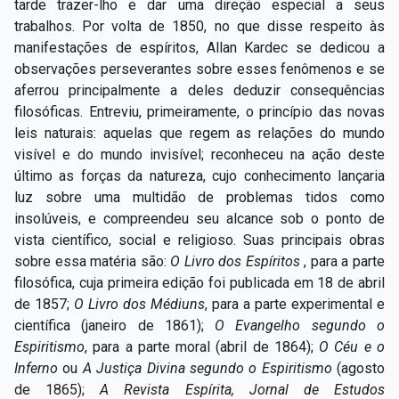
tarde trazer-lho e dar uma direção especial a seus
trabalhos. Por volta de 1850, no que disse respeito às
manifestações de espíritos, Allan Kardec se dedicou a
observações perseverantes sobre esses fenômenos e se
aferrou principalmente a deles deduzir consequências
filosóficas. Entreviu, primeiramente, o princípio das novas
leis naturais: aquelas que regem as relações do mundo
visível e do mundo invisível; reconheceu na ação deste
último as forças da natureza, cujo conhecimento lançaria
luz sobre uma multidão de problemas tidos como
insolúveis, e compreendeu seu alcance sob o ponto de
vista científico, social e religioso. Suas principais obras
sobre essa matéria são:
O
Livro dos Espíritos
, para a parte
filosófica, cuja primeira edição foi publicada em 18 de abril
de 1857;
O
Livro dos Médiuns
, para a parte experimental e
científica (janeiro de 1861);
O
Evangelho segundo o
Espiritismo
, para a parte moral (abril de 1864);
O Céu e o
Inferno
ou
A Justiça Divina segundo o Espiritismo
(agosto
de 1865);
A Revista Espírita, Jornal de Estudos