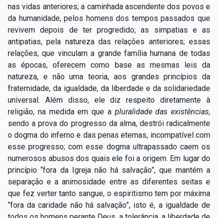
nas vidas anteriores; a caminhada ascendente dos povos e
da humanidade, pelos homens dos tempos passados que
revivem depois de ter progredido; as simpatias e as
antipatias, pela natureza das relações anteriores; essas
relações, que vinculam a grande família humana de todas
as épocas, oferecem como base as mesmas leis da
natureza, e não uma teoria, aos grandes princípios da
fraternidade, da igualdade, da liberdade e da solidariedade
universal. Além disso, ele diz respeito diretamente à
religião, na medida em que a
pluralidade das existências
,
sendo a prova do progresso da alma, destrói radicalmente
o dogma do inferno e das penas eternas, incompatível com
esse progresso; com esse dogma ultrapassado caem os
numerosos abusos dos quais ele foi a origem. Em lugar do
princípio “fora da Igreja não há salvação”, que mantém a
separação e a animosidade entre as diferentes seitas e
que fez verter tanto sangue, o espiritismo tem por máxima
“fora da caridade não há salvação”, isto é, a igualdade de
todos os homens perante Deus, a tolerância, a liberdade de