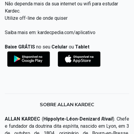
Não dependa mais da sua internet ou wifi para estudar
Kardec.
Utilize off-line de onde quiser
Saiba mais em:
kardecpedia.com/aplicativo
Baixe GRÁTIS
no seu
Celular
ou
Tablet
SOBRE ALLAN KARDEC
ALLAN
KARDEC
(
Hippolyte-Léon-Denizard
Rivail
). Chefe
e fundador da doutrina dita
espírita
, nascido em Lyon, em 3
de outubro de 1804, originário de Bourg-en-Bresse,