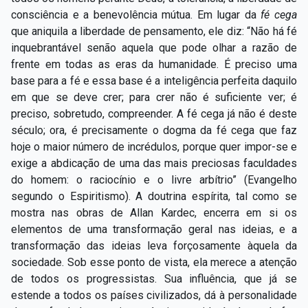
consciência e a benevolência mútua. Em lugar da
fé cega
que aniquila a liberdade de pensamento, ele diz: “Não há fé
inquebrantável senão aquela que pode olhar a razão de
frente em todas as eras da humanidade. É preciso uma
base para a fé e essa base é a inteligência perfeita daquilo
em que se deve crer; para crer não é suficiente ver; é
preciso, sobretudo, compreender. A fé cega já não é deste
século; ora, é precisamente o dogma da fé cega que faz
hoje o maior número de incrédulos, porque quer impor-se e
exige a abdicação de uma das mais preciosas faculdades
do homem: o raciocínio e o livre arbítrio” (Evangelho
segundo o Espiritismo). A doutrina espírita, tal como se
mostra nas obras de Allan Kardec, encerra em si os
elementos de uma transformação geral nas ideias, e a
transformação das ideias leva forçosamente àquela da
sociedade. Sob esse ponto de vista, ela merece a atenção
de todos os progressistas. Sua influência, que já se
estende a todos os países civilizados, dá à personalidade