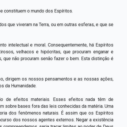
ue constituem o mundo dos Espíritos.
dos que viveram na Terra, ou em outras esferas, e que se
to intelectual e moral. Consequentemente, há Espíritos
irosos, velhacos e hipócritas, que procuram enganar e
s, que não procuram senão fazer o bem. Esta distinção é
so, dirigem os nossos pensamentos e as nossas ações,
nos da Humanidade.
o de efeitos materiais. Esses efeitos nada têm de
am sobre bases fora das leis conhecidas da matéria. Uma
oria dos fenômenos naturais. É assim que os Espíritos
curso dos nossos agentes externos. Negar a existência
s compreendemos, seria traçar limites ao poder de Deus