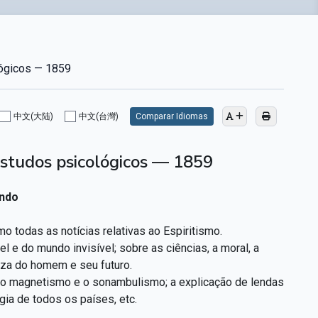
lógicos — 1859
中文(大陆)
中文(台灣)
Comparar Idiomas
 estudos psicológicos — 1859
ndo
 todas as notícias relativas ao Espiritismo.
 e do mundo invisível; sobre as ciências, a moral, a
eza do homem e seu futuro.
om o magnetismo e o sonambulismo; a explicação de lendas
gia de todos os países, etc.