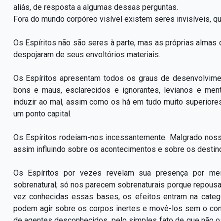
aliás, de resposta a algumas dessas perguntas.
Fora do mundo corpóreo visível existem seres invisíveis, q
Os Espíritos não são seres à parte, mas as próprias almas 
despojaram de seus envoltórios materiais.
Os Espíritos apresentam todos os graus de desenvolvimen
bons e maus, esclarecidos e ignorantes, levianos e ment
induzir ao mal, assim como os há em tudo muito superiore
um ponto capital.
Os Espíritos rodeiam-nos incessantemente. Malgrado nos
assim influindo sobre os acontecimentos e sobre os desti
Os Espíritos por vezes revelam sua presença por mei
sobrenatural; só nos parecem sobrenaturais porque repous
vez conhecidas essas bases, os efeitos entram na categ
podem agir sobre os corpos inertes e movê-los sem o con
de agentes desconhecidos, pelo simples fato de que não o