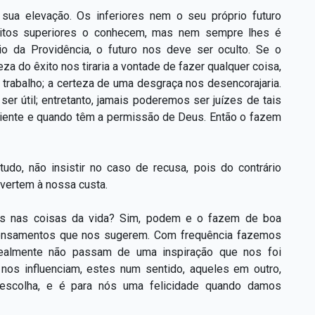
sua elevação. Os inferiores nem o seu próprio futuro
ritos superiores o conhecem, mas nem sempre lhes é
nio da Providência, o futuro nos deve ser oculto. Se o
za do êxito nos tiraria a vontade de fazer qualquer coisa,
rabalho; a certeza de uma desgraça nos desencorajaria.
r útil; entretanto, jamais poderemos ser juízes de tais
niente e quando têm a permissão de Deus. Então o fazem
do, não insistir no caso de recusa, pois do contrário
ivertem à nossa custa.
tos nas coisas da vida? Sim, podem e o fazem de boa
pensamentos que nos sugerem. Com frequência fazemos
realmente não passam de uma inspiração que nos foi
nos influenciam, estes num sentido, aqueles em outro,
a escolha, e é para nós uma felicidade quando damos