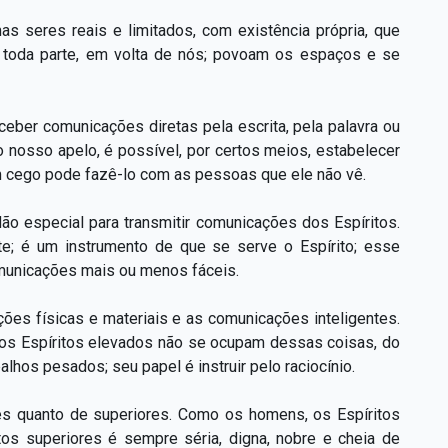
mas seres reais e limitados, com existência própria, que
r toda parte, em volta de nós; povoam os espaços e se
eber comunicações diretas pela escrita, pela palavra ou
o nosso apelo, é possível, por certos meios, estabelecer
 cego pode fazê-lo com as pessoas que ele não vê.
o especial para transmitir comunicações dos Espíritos.
e; é um instrumento de que se serve o Espírito; esse
municações mais ou menos fáceis.
ões físicas e materiais e as comunicações inteligentes.
s; os Espíritos elevados não se ocupam dessas coisas, do
os pesados; seu papel é instruir pelo raciocínio.
res quanto de superiores. Como os homens, os Espíritos
os superiores é sempre séria, digna, nobre e cheia de