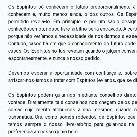
Os Espíritos só conhecem o futuro proporcionalmente à 
conhecem e, muito menos ainda, o dos outros. Os Espí
permitido revelá-lo. Em princípio, e por um sábio desíg
conhecêssemos, nosso livre-arbítrio seria entravado. A certe
porque não veríamos a necessidade de nos darmos a esse t
Contudo, casos há em que o conhecimento do futuro pode se
casos. Os Espíritos no-los revelam quando o julgam conve
espontaneamente, e nunca a nosso pedido.
Devemos esperar a oportunidade com confiança e, sobretu
arriscar-nos-íamos a tratar com Espíritos levianos, que se d
Os Espíritos podem guiar-nos mediante conselhos dire
vontade. Diariamente tais conselhos nos chegam pelos 
coisas cujo mérito atribuímos a nós mesmos, quando 
transmitida. Ora, como somos rodeados de Espíritos que 
temos sempre o nosso livre-arbítrio para guiar-nos n
preferência ao nosso gênio bom.