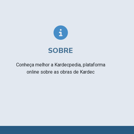
Textos citados em O Livro dos Médiuns
CSI - Imagens e registros históricos do
▸
espiritismo
SOBRE
Conheça melhor a Kardecpedia, plataforma
online sobre as obras de Kardec