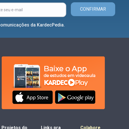
CONFIRMAR
comunicações da KardecPedia.
Projetos do
Links pra
Colabore