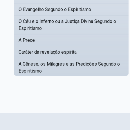
O Evangelho Segundo o Espiritismo
O Céu e o Inferno ou a Justiça Divina Segundo o
Espiritismo
A Prece
Caráter da revelação espírita
A Gênese, os Milagres e as Predições Segundo o
Espiritismo
Estudos sobre a Poesia Mediúnica
Catálogo racional de obras para se fundar uma
▸
biblioteca espírita
Obras Póstumas de Allan Kardec
Hippolyte Léon Denizard Rivail
▸