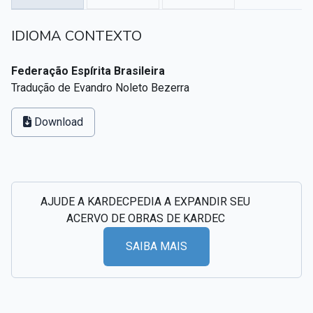
Textos citados em O Livro dos Médiuns
IDIOMA CONTEXTO
CSI - Imagens e registros históricos do espiritismo
▸
Federação Espírita Brasileira
Tradução de Evandro Noleto Bezerra
Download
AJUDE A KARDECPEDIA A EXPANDIR SEU
ACERVO DE OBRAS DE KARDEC
SAIBA MAIS