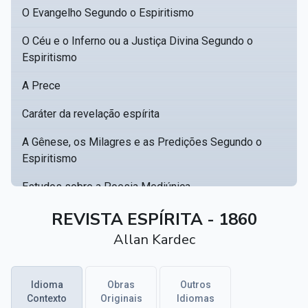
O Evangelho Segundo o Espiritismo
O Céu e o Inferno ou a Justiça Divina Segundo o
Espiritismo
A Prece
Caráter da revelação espírita
A Gênese, os Milagres e as Predições Segundo o
Espiritismo
Estudos sobre a Poesia Mediúnica
Catálogo racional de obras para se fundar uma
REVISTA ESPÍRITA - 1860
▸
biblioteca espírita
Allan Kardec
Obras Póstumas de Allan Kardec
Idioma
Obras
Outros
Hippolyte Léon Denizard Rivail
▸
Contexto
Originais
Idiomas