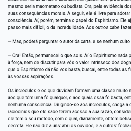
mesmo seria maometano ou budista. Ora, pela evidência dos f
suas consequências morais. A seguir, ele é livre para adota
consciência. Aí, porém, termina o papel do Espiritismo. Ele a
passo mais difícil, o da incredulidade. Aos outros cabe fazer
─ Mas, poderá perguntar o autor da carta, e se nenhum cul
─ Ora! Então, permanecei o que sois. Aí o Espiritismo nada 
à força, nem de discutir para vós o valor intrínseco dos dog
que o Espiritismo dá não vos basta, buscai, entre todas as f
às vossas aspirações.
Os incrédulos e os que duvidam formam uma classe muito nu
aos que têm uma fé qualquer, e aos quais essa fé basta, en
nenhuma consciência. Dirigindo-se aos incrédulos, chega a 
raciocínios que ele sabe terem acesso à sua razão, consid
ele tem o seu método, com o qual, diariamente, obtém belís
secreta. Ele não diz a uns: abri os ouvidos, e a outros: fecha