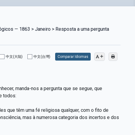
lógicos — 1863 > Janeiro > Resposta a uma pergunta
中文(大陆)
中文(台灣)
Comparar Idiomas
nhecer, manda-nos a pergunta que se segue, que
e todos:
les que têm uma fé religiosa qualquer, com o fito de
consciência, mas à numerosa categoria dos incertos e dos