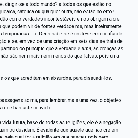
de, dirigir-se a todo mundo? a todos os que estão no
judaica, católica ou qualquer outra, não estão no erro?
 dão como verdades incontestáveis e nos obrigam a crer
 que podem vir de fontes verdadeiras, mas inteiramente
s temporárias ─ e Deus sabe se é um leve erro confundir
ção e se, em vez de uma criação em seis dias se trata de
, partindo do princípio que a verdade é
uma,
as crenças às
s não são nem mais nem menos do que falsas, pois uma
dos os que acreditam em absurdos, para dissuadi-los,
passagens acima, para lembrar, mais uma vez, o objetivo
parece bastante convicto.
vida futura, base de todas as religiões, ele é a negação
gam ou duvidam. É evidente que aquele que não crê em
, seja qual for a religião em que nasceu, pois nem