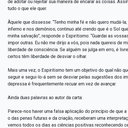
de adotar ou rejeitar sua maneira de encarar as coisas. Ass
tudo o que ele quer.
Àquele que dissesse: “Tenho minha fé e não quero mudá-la;
inferno e nos demônios; continuo até crendo que é o Sol que g
minha salvação”, responde o Espiritismo: “Guardai as vossa
impor outras. Eu não me dirijo a vós, pois nada quereis de mim
liberdade de consciência. Se alguém se julga em erro, é livre 
certos têm liberdade de desviar o olhar.
Mais uma vez, o Espiritismo tem um objetivo do qual não q
seguir e segui-lo-á sem se desviar pelas sugestões dos im
depressa é frequentemente recuar em vez de avançar.
Ainda duas palavras ao autor da carta:
Parece-nos haver uma falsa aplicação do princípio de que a
o das penas futuras e da criação, receberam uma interpretaçã
vemos todos os dias as ciências positivas reconhecendo cer