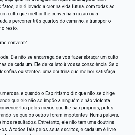
atos, ele é levado a crer na vida futura, com todas as
r um culto que melhor lhe convenha à razão ou à
juda a percorrer três quartos do caminho; a transpor o
 o resto.
to me convém?
pode. Ele não se encarrega de vos fazer abraçar um culto
mas de cada um. Ele deixa isto à vossa consciência. Se o
ilosofias existentes, uma doutrina que melhor satisfaça
merosa, e quando o Espiritismo diz que não se dirige
tende que ele não se impõe a ninguém e não violenta
convencê-los pelos meios que lhe são próprios; pelos
erando-se que os outros foram impotentes. Numa palavra,
simos resultados. Entretanto, ele não tem uma doutrina
i-os. A todos fala pelos seus escritos, e cada um é livre