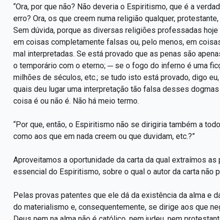
“Ora, por que não? Não deveria o Espiritismo, que é a verda
erro? Ora, os que creem numa religião qualquer, protestante, 
Sem dúvida, porque as diversas religiões professadas hoje
em coisas completamente falsas ou, pelo menos, em coisas
mal interpretadas. Se está provado que as penas são apena
o temporário com o eterno; ─ se o fogo do inferno é uma fic
milhões de séculos, etc.; se tudo isto está provado, digo eu
quais deu lugar uma interpretação tão falsa desses dogma
coisa é ou não é. Não há meio termo.
“Por que, então, o Espiritismo não se dirigiria também a to
como aos que em nada creem ou que duvidam, etc.?”
Aproveitamos a oportunidade da carta da qual extraímos as 
essencial do Espiritismo, sobre o qual o autor da carta não 
Pelas provas patentes que ele dá da existência da alma e da 
do materialismo e, consequentemente, se dirige aos que ne
Deus nem na alma não é católico, nem judeu, nem protestante