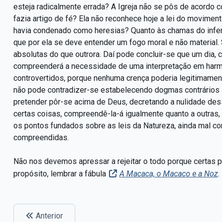
esteja radicalmente errada? A Igreja não se pôs de acordo c
fazia artigo de fé? Ela não reconhece hoje a lei do movimen
havia condenado como heresias? Quanto às chamas do infern
que por ela se deve entender um fogo moral e não material.
absolutas do que outrora. Daí pode concluir-se que um dia, 
compreenderá a necessidade de uma interpretação em harmo
controvertidos, porque nenhuma crença poderia legitimamen
não pode contradizer-se estabelecendo dogmas contrários 
pretender pôr-se acima de Deus, decretando a nulidade dess
certas coisas, compreendê-la-á igualmente quanto a outras
os pontos fundados sobre as leis da Natureza, ainda mal c
compreendidas.
Não nos devemos apressar a rejeitar o todo porque certas pa
propósito, lembrar a fábula
A Macaca, o Macaco e a Noz
.
Anterior