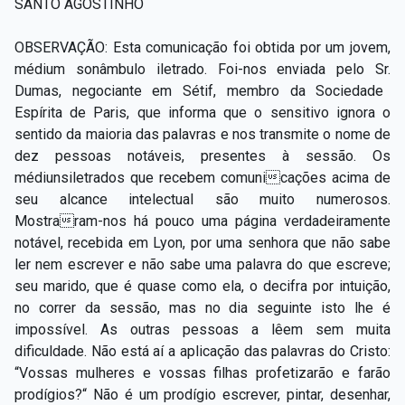
SANTO AGOSTINHO
OBSERVAÇÃO:
Esta comunicação
foi obtida por um jovem,
médium sonâmbulo iletrado. Foi-nos enviada pelo
Sr.
Dumas, negociante em Sétif, membro
da Sociedade
Espírita
de Paris, que informa que o sensitivo ignora o
sentido da
maioria
das palavras e nos transmite o nome de
dez pessoas notáveis, presentes à sessão. Os
médiuns
iletrados que recebem comunicações acima de
seu alcance intelectual são muito numerosos.
Mostraram-nos há pouco uma página verdadeiramente
notável, recebida em Lyo
n
, por uma senhora que não sabe
ler nem escrever e não sabe uma palavra do que escreve;
seu marido, que é quase como ela, o decifra por intuição,
no correr da sessão, mas no dia seguinte isto lhe é
impossível. As outras pessoas a lêem sem muita
dificuldade. Não está aí a aplicação das palavras do Cristo:
“Vossas mulheres e vossas filhas profetizarão e
farão
prodígios?
“
Não é
um prodígio escrever, pintar, desenhar,