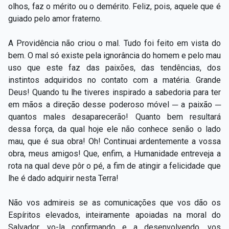
olhos, faz o mérito ou o demérito. Feliz, pois, aquele que é
guiado pelo amor fraterno.
A Providência não criou o mal. Tudo foi feito em vista do
bem. O mal só existe pela ignorância do homem e pelo mau
uso que este faz das paixões, das tendências, dos
instintos adquiridos no contato com a matéria. Grande
Deus! Quando tu lhe tiveres inspirado a sabedoria para ter
em mãos a direção desse poderoso móvel ─ a paixão ─
quantos males desaparecerão! Quanto bem resultará
dessa força, da qual hoje ele não conhece senão o lado
mau, que é sua obra! Oh! Continuai ardentemente a vossa
obra, meus amigos! Que, enfim, a Humanidade entreveja a
rota na qual deve pôr o pé, a fim de atingir a felicidade que
lhe é dado adquirir nesta Terra!
Não vos admireis se as comunicações que vos dão os
Espíritos elevados, inteiramente apoiadas na moral do
Salvador, vo-la confirmando e a desenvolvendo, vos