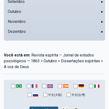
Setembro
▸
Outubro
▸
Novembro
▸
Dezembro
▸
Você está em:
Revista espírita — Jornal de estudos
psicológicos — 1863 > Outubro > Dissertações espíritas >
A voz de Deus
中文(大陆)
中文(台灣)