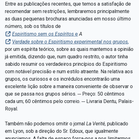
Entre as publicações recentes, que temos a satisfação de
recomendar sem restrições, lembraremos principalmente
as duas pequenas brochuras anunciadas em nosso
último
número,
sob os títulos de
Espiritismo sem os Espíritos
e
A
Verdade sobre o Espiritismo experimental nos grupos
,
por um espírita teórico, sobre as quais mantemos a opinião
já emitida, dizendo que, num quadro restrito, o autor tinha
sabido resumir os verdadeiros princípios do Espiritismo
com notável precisão e num estilo atraente. Na relativa aos
grupos, os curiosos e os incrédulos encontrarão uma
excelente lição sobre a maneira conveniente de observar o
que se passa nos grupos sérios. ─ Preço: 50 cêntimos
cada um; 60 cêntimos pelo correio. ─ Livraria Dentu, Palais-
Royal.
Também não podemos omitir o jornal
La
Verité,
publicado
em Lyon, sob a direção do Sr. Edoux, que igualmente
anunciamos. A falta de espaço força-nos a nos limitarmos