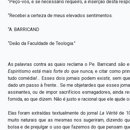
“Peço-vos, e se necessário requeiro, a inserção desta resp
“Recebei a certeza de meus elevados sentimentos.
“A. BARRICAND
“Deão da Faculdade de Teologia.”
As palavras contra as quais reclama o Pe. Barricand são es
Espiritismo está mais forte do que nunca,
e citar como pri
tudo comédia!... Esses dois jornais podem existir, sem qu
dado um passo à frente... Se me objetardes que esses jor
assinantes, ou de impor sacrifícios esmagadores, ainda re
fornida, ao que dizem. Não é justo e racional que ele ajude 
Elas foram extraídas textualmente do jornal
La Vérité
de 1
muito naturais que as mesmas nos sugeriram, dizendo qu
bolsa e de prejulgar o uso que fazemos do que pensam qu