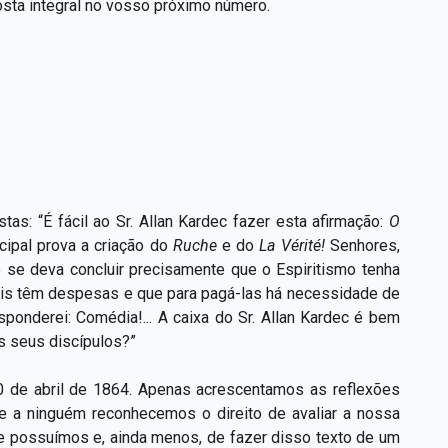
osta integral no vosso próximo número.
tas: “É fácil ao Sr. Allan Kardec fazer esta afirmação:
O
ncipal prova a criação do
Ruche
e do
La
Vérité!
Senhores,
e se deva concluir precisamente que o Espiritismo tenha
nais têm despesas e que para pagá-las há necessidade de
sponderei: Comédia!... A caixa do Sr. Allan Kardec é bem
os seus discípulos?”
0 de abril de 1864. Apenas acrescentamos as reflexões
e a ninguém reconhecemos o direito de avaliar a nossa
e possuímos e, ainda menos, de fazer disso texto de um