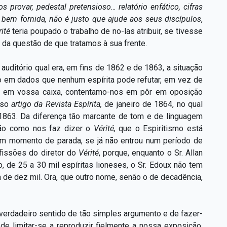
s provar, pedestal pretensioso
...
relatório enfático, cifras
 bem fornida, não é justo que ajude aos seus discípulos
,
rité
teria poupado o trabalho de no-las atribuir, se tivesse
da questão de que tratamos à sua frente.
auditório qual era, em fins de 1862 e de 1863, a situação
o em dados que nenhum espírita pode refutar, em vez de
or em vossa caixa, contentamo-nos em pôr em oposição
sso
artigo da Revista Espírita,
de janeiro de 1864, no qual
 1863. Da diferença tão marcante de tom e de linguagem
não como nos faz dizer o
Vérité,
que o Espiritismo está
um momento de parada, se já não entrou num período de
fissões do diretor do
Vérité
,
porque, enquanto o Sr. Allan
 de 25 a 30 mil espíritas lioneses, o Sr. Edoux não tem
 de dez mil. Ora, que outro nome, senão o de decadência,
 verdadeiro sentido de tão simples argumento e de fazer-
de limitar-se a reproduzir fielmente a nossa exposição,