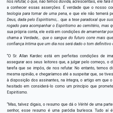
nos
refutar, o que, não temos dúvida,
acrescentais, ele
fará 
a conhecer essas asserções.
É verdade que o nosso con
teologia para tomar de uma pena
,
e que ele não temerá p
Deus, dada pelo Espiritismo
;...
que a
tese paradoxal que sus
rogado para acompanhar o Espiritismo ao cemitério, mas q
sua própria conta, ele está em condições
de amamentar por 
chama a Verdade
;...
que o sangue do futuro corre mais quen
confiança íntima que um dia nos será dado o tom definitivo
“O Sr. Allan Kardec está em perfeitas condições de i
assegurar aos seus leitores que, a julgar pelo começo, o d
tarefa que se impôs, de nos refutar. No entanto, temos d
mesma opinião, e chegaríamos até a suspeitar que, se tives
à disposição dos assinantes, na íntegra, o artigo em que o 
hesitado em considerá-lo como um princípio que promete
Espiritismo.
“Mas, talvez digais, o resumo que dá o
Vérité
de uma parte
senhor, esse resumo é uma paródia burlesca. Tudo aí é