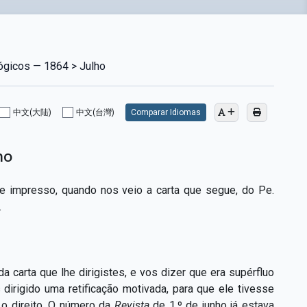
lógicos — 1864 > Julho
中文(大陆)
中文(台灣)
Comparar Idiomas
ho
e impresso, quando nos veio a carta que segue, do Pe.
.
 carta que lhe dirigistes, e vos dizer que era supérfluo
 dirigido uma retificação motivada, para que ele tivesse
o direito. O número da
Revista
de 1.º de junho já estava