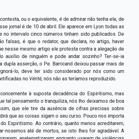
contesta, ou o equivalente, é de admirar não tenha ele, de
Esse jornal é de 10 de abril. Ele aparece em Lyon todas as
e no intervalo cinco números tinham sido publicados. De
o falsas, é que o redator, que declara, no artigo, haver
que nesse mesmo artigo ele protesta contra a alegação de
o auxílio de ninguém e pode andar sozinho? Ter-se-ia
dupla asserção, o Pe. Barricand deixou passar mais de
ignorá-lo, deve ter sido considerado por nós como um
etificadas no
Vérité,
nós não as teríamos reproduzido.
, concernente à suposta decadência do Espiritismo, mas
ue tal pensamento o tranquiliza, nós lho deixamos de boa
sim, que ele tire da ausência de cifras precisas sobre
edirá que as coisas sigam o seu curso. Pouco nos importa
o Espiritismo. Ao contrário, quanto menos acreditarem,
ar-nosemos até de mortos, se isto lhes for agradável. A
ulminarem, anatematizarem; enquanto usarem de violências