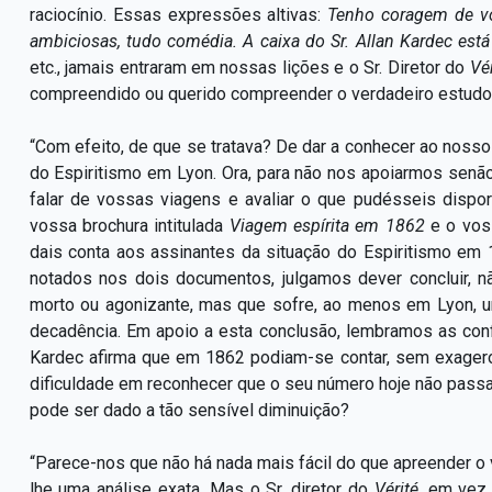
raciocínio. Essas expressões altivas:
Tenho coragem de vo
ambiciosas, tudo comédia. A caixa do Sr. Allan Kardec está
etc., jamais entraram em nossas lições e o Sr. Diretor do
Vé
compreendido ou querido compreender o verdadeiro estudo 
“Com efeito, de que se tratava? De dar a conhecer ao nosso 
do Espiritismo em Lyon. Ora, para não nos apoiarmos senã
falar de vossas viagens e avaliar o que pudésseis disp
vossa brochura intitulada
Viagem espírita em 1862
e o vo
dais conta aos assinantes da situação do Espiritismo em
notados nos dois documentos, julgamos dever concluir, 
morto ou agonizante, mas que sofre, ao menos em Lyon, 
decadência. Em apoio a esta conclusão, lembramos as con
Kardec afirma que em 1862 podiam-se contar, sem exagero,
dificuldade em reconhecer que o seu número hoje não passa
pode ser dado a tão sensível diminuição?
“Parece-nos que não há nada mais fácil do que apreender o
lhe uma análise exata. Mas o Sr. diretor do
Vérité
,
em vez 