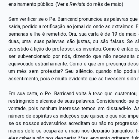
ensinamento público. (Ver a
Revista
do mês de maio)
Sem verificar se o Pe. Barricand pronunciou as palavras que 
saída, pedido a retificação ao jornal de onde as extraímos. 
semanas e lhe é remetido. Ora, sua carta é de 19 de maio 
duas, uma: suas palavras são justas, ou são falsas. Se sã
assistido à lição do professor, as inventou. Como é então 
ser subvencionado por nós, dizendo que não necessita d
equivocado estranhamente. Como é que em presença dessa 
um mês sem protestar? Seu silêncio, quando não podia 
assentimento, pois é muito evidente que se tivessem sido r
Em sua carta, o Pe. Barricand volta à tese que sustentou
restringindo o alcance de suas palavras. Considerando-se q
vontade, pois nenhum interesse temos em dissuadi-lo. As
número de espíritas as induções que quiser, o que não imp
se os nossos adversários acreditam ou não no progresso d
menos dele se ocuparão e mais nos deixarão tranquilos. F
eles caberia não nos despertar. Mas, enquanto gritarem, f