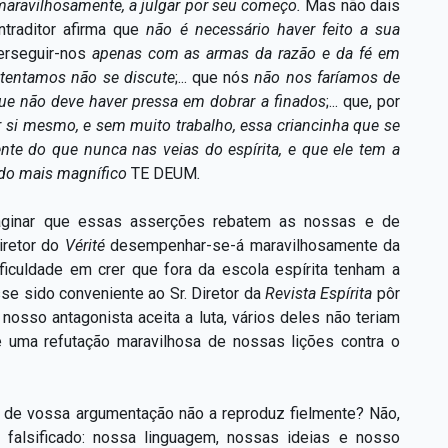
maravilhosamente, a julgar por seu começo.
Mas não dais
traditor afirma que
não é necessário haver feito a sua
erseguir-nos
apenas com as armas da razão e da fé em
tentamos não se discute
;...
que nós
não nos faríamos de
ue não deve haver pressa em dobrar a finados
;...
que, por
si mesmo, e sem muito trabalho, essa criancinha que se
te do que nunca nas veias do espírita, e que ele tem a
 do mais magnífico
TE DEUM
.
maginar que essas asserções rebatem as nossas e de
iretor do
Vérité
desempenhar-se-á maravilhosamente da
ificuldade em crer que fora da escola espírita tenham a
se sido conveniente ao Sr. Diretor da
Revista Espírita
pôr
nosso antagonista aceita a luta, vários deles não teriam
 uma refutação maravilhosa de nossas lições contra o
 de vossa argumentação não a reproduz fielmente? Não,
 falsificado: nossa linguagem, nossas ideias e nosso