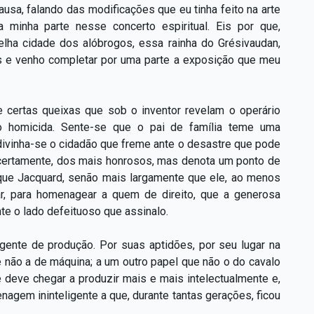
usa, falando das modificações que eu tinha feito na arte
 minha parte nesse concerto espiritual. Eis por que,
lha cidade dos alóbrogos, essa rainha do Grésivaudan,
s e venho completar por uma parte a exposição que meu
me certas queixas que sob o inventor revelam o operário
 homicida. Sente-se que o pai de família teme uma
divinha-se o cidadão que freme ante o desastre que pode
, certamente, dos mais honrosos, mas denota um ponto de
 que Jacquard, senão mais largamente que ele, ao menos
ar, para homenagear a quem de direito, que a generosa
 o lado defeituoso que assinalo.
igente de produção. Por suas aptidões, por seu lugar na
e não a de máquina; a um outro papel que não o do cavalo
e deve chegar a produzir mais e mais intelectualmente e,
agem ininteligente a que, durante tantas gerações, ficou