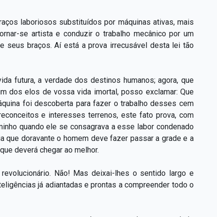
raços laboriosos substituídos por máquinas ativas, mais
tornar-se artista e conduzir o trabalho mecânico por um
seus braços. Aí está a prova irrecusável desta lei tão
vida futura, a verdade dos destinos humanos; agora, que
um dos elos de vossa vida imortal, posso exclamar: Que
quina foi descoberta para fazer o trabalho desses cem
reconceitos e interesses terrenos, este fato prova, com
minho quando ele se consagrava a esse labor condenado
cia que doravante o homem deve fazer passar a grade e a
 que deverá chegar ao melhor.
evolucionário. Não! Mas deixai-lhes o sentido largo e
teligências já adiantadas e prontas a compreender todo o