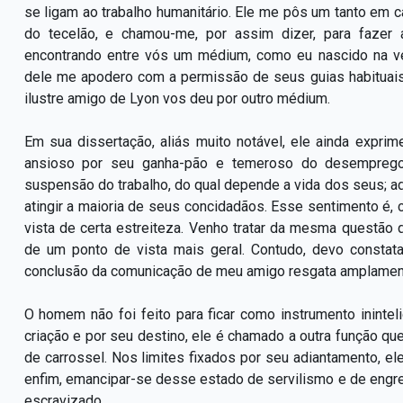
se ligam ao trabalho humanitário. Ele me pôs um tanto em ca
do tecelão, e chamou-me, por assim dizer, para fazer a
encontrando entre vós um médium, como eu nascido na ve
dele me apodero com a permissão de seus guias habituai
ilustre amigo de Lyon vos deu por outro médium.
Em sua dissertação, aliás muito notável, ele ainda expri
ansioso por seu ganha-pão e temeroso do desemprego
suspensão do trabalho, do qual depende a vida dos seus; a
atingir a maioria de seus concidadãos. Esse sentimento é
vista de certa estreiteza. Venho tratar da mesma questão
de um ponto de vista mais geral. Contudo, devo constat
conclusão da comunicação de meu amigo resgata amplamente
O homem não foi feito para ficar como instrumento inintel
criação e por seu destino, ele é chamado a outra função qu
de carrossel. Nos limites fixados por seu adiantamento, el
enfim, emancipar-se desse estado de servilismo e de engren
escravizado.