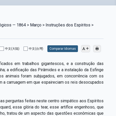
ógicos — 1864 > Março > Instruções dos Espíritos >
中文(大陆)
中文(台灣)
Comparar Idiomas
ficados em trabalhos gigantescos, e a construção das
ha; a edificação das Pirâmides e a instalação da Esfinge
 os animais foram subjugados, em concorrência com os
rem a carruagem em que espaireciam os reis desocupados
s perguntas feitas neste centro simpático aos Espíritos
uard, essa glória do tear, esse artífice engenhoso, que
lho, tratou de um aspecto das questões econômicas que