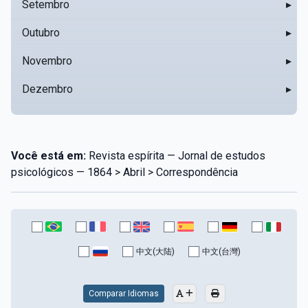
Setembro
▸
Outubro
▸
Novembro
▸
Dezembro
▸
Você está em:
Revista espírita — Jornal de estudos
psicológicos — 1864 > Abril > Correspondência
中文(大陆)
中文(台灣)
Comparar Idiomas