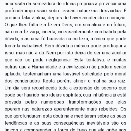
necessita da semeadura de ideias próprias a provocar uma
profunda impressão sobre essas naturezas desviadas. É
preciso falar à alma, depois de haver amolecido o coração.
O que lhes falta é a fé em Deus, em sua alma e no futuro;
não uma fé vaga, incerta, incessantemente combatida pela
dúvida, mas uma fé baseada na certeza, a única que pode
torná-la inabalável. Sem dúvida a música pode predispor a
isso, mas não a dá. Nem por isto deixa de ser uma auxiliar
que não se pode negligenciar. Esta tentativa, e muitas
outras que a Humanidade e a civilização não podem senão
aplaudir, testemunham uma louvável solicitude pelo moral
dos condenados. Resta, porém, atingir o mal na sua raiz.
Um dia será reconhecida toda a extensão do socorro que
pode ser haurido nas ideias espíritas, cuja influência já está
provada pelas numerosas transformações que elas
operam nas naturezas aparentemente mais rebeldes. Os
que aprofundaram esta doutrina e meditaram sobre as suas
tendências e as suas consequências inevitáveis são os
únicos a compreender a força do freio que ela opõe aos