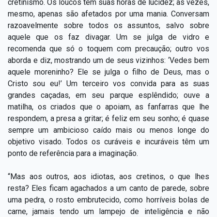
cretinismo. Os loucos têm suas horas de lucidez; às vezes,
mesmo, apenas são afetados por uma mania. Conversam
razoavelmente sobre todos os assuntos, salvo sobre
aquele que os faz divagar. Um se julga de vidro e
recomenda que só o toquem com precaução; outro vos
aborda e diz, mostrando um de seus vizinhos: ‘Vedes bem
aquele moreninho? Ele se julga o filho de Deus, mas o
Cristo sou eu!’ Um terceiro vos convida para as suas
grandes caçadas, em seu parque esplêndido; ouve a
matilha, os criados que o apoiam, as fanfarras que lhe
respondem, a presa a gritar; é feliz em seu sonho; é quase
sempre um ambicioso caído mais ou menos longe do
objetivo visado. Todos os curáveis e incuráveis têm um
ponto de referência para a imaginação.
“Mas aos outros, aos idiotas, aos cretinos, o que lhes
resta? Eles ficam agachados a um canto de parede, sobre
uma pedra, o rosto embrutecido, como horríveis bolas de
carne, jamais tendo um lampejo de inteligência e não