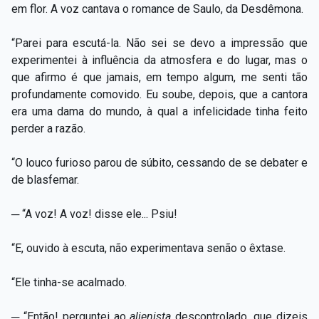
em flor. A voz cantava o romance de Saulo, da Desdêmona.
“Parei para escutá-la. Não sei se devo a impressão que
experimentei à influência da atmosfera e do lugar, mas o
que afirmo é que jamais, em tempo algum, me senti tão
profundamente comovido. Eu soube, depois, que a cantora
era uma dama do mundo, à qual a infelicidade tinha feito
perder a razão.
“O louco furioso parou de súbito, cessando de se debater e
de blasfemar.
─ “A voz! A voz! disse ele... Psiu!
“E, ouvido à escuta, não experimentava senão o êxtase.
“Ele tinha-se acalmado.
─ “Então! perguntei ao
alienista
descontrolado, que dizeis