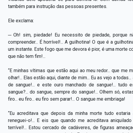
também para instrução das pessoas presentes.
Ele exclama:
─ Oh! sim, piedade! Eu necessito de piedade, porque nã
compreender... É horrível!... A guilhotina! O que é a guilh
um instante. Este fogo que me devora é pior, é uma morte co
que não tem fim!...
“E minhas vítimas que estão aqui ao meu redor... que me
olhar!... Elas estão aqui, diante de mim... Eu as vejo a todas...
de sangue!... e este ouro manchado de sangue!... tudo e
sangue?... do sangue, sempre do sangue!... Olhem só, esta
firo... eu firo... eu firo sem parar!... O sangue me embriaga!
“Eu acreditava que depois da minha morte tudo estaria a
reneguei-o!... E eis que quando me acreditava aniquilado
terrível!... Estou cercado de cadáveres, de figuras ameaç