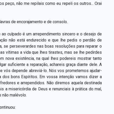
s peço, não me repilais como eu repeli os outros... Orai
lavras de encorajamento e de consolo.
de ao culpado é um arrependimento sincero e o desejo de
ação não está endurecido e que lhe pedis o perdão de
a, se perseverardes nas boas resoluções para reparar o
s vítimas a vida que lhes tirastes, mas se lhe pedirdes
m nova existência, na qual lhes podereis mostrar tanto
ar suficiente a reparação, achareis graça diante dele. A
de vós depende abreviá-lo. Nós vos prometemos ajudar-
 dos bons Espíritos. Em vossa intenção vamos dizer a
ofredores e arrependidos. Não diremos aquela destinada
is a misericórdia de Deus e renunciais à prática do mal,
s não malévolo.
ontinuou: