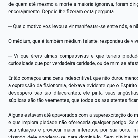
de quem até mesmo a morte a maioria ignorava, foram diri
encorajamento. Depois lhe fizeram esta pergunta:
─ Que o motivo vos levou a vir manifestar-se entre nós, e 
O médium, que é também médium falante, respondeu de viv
─ Vi que éreis almas compassivas e que teríeis pied
curiosidade que por verdadeira caridade, ou de mim se afas
Então começou uma cena indescritível, que não durou menos
a expressão da fisionomia, deixava evidente que o Espírit
desespero são tão dilacerantes, ele pinta suas angúst
súplicas são tão veementes, que todos os assistentes fic
Alguns estavam até apavorados com a superexcitação do 
e que implora piedade não ofereceria qualquer perigo. Se 
sua situação e provocar maior interesse por sua sorte,
visando dele apoderar-se para dominá-lo. Sem dúvida ist