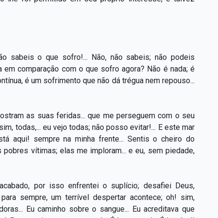
o sabeis o que sofro!... Não, não sabeis; não podeis
otina em comparação com o que sofro agora? Não é nada; é
ntínua, é um sofrimento que não dá trégua nem repouso...
 mostram as suas feridas... que me perseguem com o seu
 sim, todas,... eu vejo todas; não posso evitar!... E este mar
stá aqui! sempre na minha frente... Sentis o cheiro do
s pobres vítimas; elas me imploram... e eu, sem piedade,
cabado, por isso enfrentei o suplício; desafiei Deus,
 para sempre, um terrível despertar acontece; oh! sim,
adoras... Eu caminho sobre o sangue... Eu acreditava que