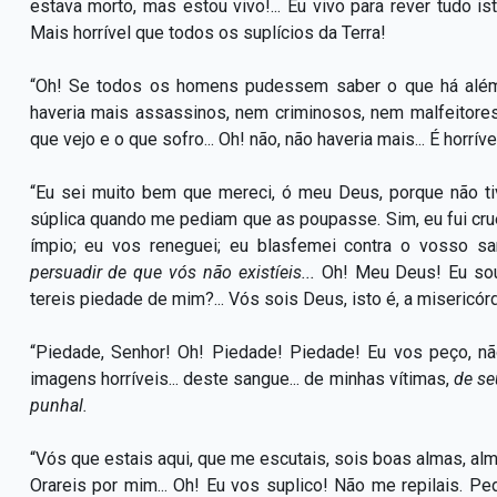
estava morto, mas estou vivo!... Eu vivo para rever tudo isto
Mais horrível que todos os suplícios da Terra!
“Oh! Se todos os homens pudessem saber o que há além 
haveria mais assassinos, nem criminosos, nem malfeitore
que vejo e o que sofro... Oh! não, não haveria mais... É horrí
“Eu sei muito bem que mereci, ó meu Deus, porque não t
súplica quando me pediam que as poupasse. Sim, eu fui cruel
ímpio; eu vos reneguei; eu blasfemei contra o vosso sa
persuadir de que vós não existíeis...
Oh! Meu Deus! Eu so
tereis piedade de mim?... Vós sois Deus, isto é, a misericó
“Piedade, Senhor! Oh! Piedade! Piedade! Eu vos peço, não 
imagens horríveis... deste sangue... de minhas vítimas,
de se
punhal.
“Vós que estais aqui, que me escutais, sois boas almas, alm
Orareis por mim... Oh! Eu vos suplico! Não me repilais. Ped