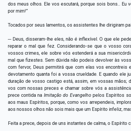
dos meus olhos. Ele vos escutará, porque sois bons... Eu vo
por mim!”
Tocados por seus lamentos, os assistentes lhe dirigiram pa
─ Deus, disseram-lhe eles, não é inflexível. O que ele pe
reparar o mal que fez. Considerando-se que o vosso cor
vossos crimes, ele sobre vós estenderá a sua misericórdi
mal que fizestes. Sem dúvida não podeis devolver às vossa
com fervor, Deus permitirá que com elas vos encontreis e
devotamento quanta foi a vossa crueldade. E quando ele julg
duração de vosso castigo está, assim, em vossas mãos; 
vos com nossas preces e chamar sobre vós a assistência
prece contida na
Imitação do Evangelho
pelos Espíritos s
aos maus Espíritos, porque, como vos arrependeis, implora
aos nossos olhos não sois mais que um Espírito infeliz, ma
Feita a prece, depois de uns instantes de calma, o Espírito c