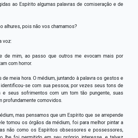
gidas ao Espírito algumas palavras de comiseração e de
não alhures, pois não vos chamamos?
a voz:
ade de mim, ao passo que outros me evocam mais por
tam com horror.
 de meia hora. O médium, juntando à palavra os gestos e
o identificou-se com sua pessoa; por vezes seus tons de
ias e seus sofrimentos com um tom tão pungente, suas
am profundamente comovidos.
médium, mas pensamos que um Espírito que se arrepende
ele tomou os órgãos da médium, foi para melhor pintar a
 mas não como os Espíritos obsessores e possessores,
o lhe foi permitido em seu próprio interesse, e talvez