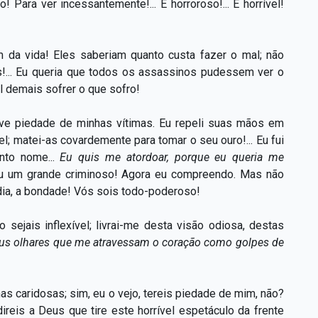
! Para ver incessantemente!... É horroroso!... É horrível!
da vida! Eles saberiam quanto custa fazer o mal; não
s!... Eu queria que todos os assassinos pudessem ver o
vel demais sofrer o que sofro!
ive piedade de minhas vítimas. Eu repeli suas mãos em
; matei-as covardemente para tomar o seu ouro!... Eu fui
nto nome...
Eu quis me atordoar, porque eu queria me
u um grande criminoso! Agora eu compreendo. Mas não
rdia, a bondade! Vós sois todo-poderoso!
sejais inflexível; livrai-me desta visão odiosa, destas
us olhares que me atravessam o coração como golpes de
as caridosas; sim, eu o vejo, tereis piedade de mim, não?
ireis a Deus que tire este horrível espetáculo da frente