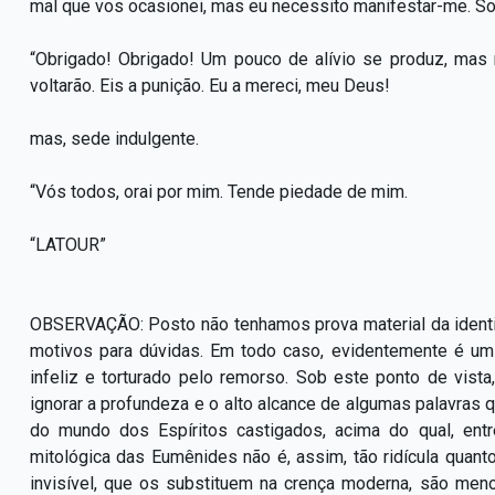
mal que vos ocasionei, mas eu necessito manifestar-me. So
“Obrigado! Obrigado! Um pouco de alívio se produz, mas
voltarão. Eis a punição. Eu a mereci, meu Deus!
mas, sede indulgente.
“Vós todos, orai por mim. Tende piedade de mim.
“LATOUR”
OBSERVAÇÃO: Posto não tenhamos prova material da ident
motivos para dúvidas. Em todo caso, evidentemente é um 
infeliz e torturado pelo remorso. Sob este ponto de vist
ignorar a profundeza e o alto alcance de algumas palavras 
do mundo dos Espíritos castigados, acima do qual, entr
mitológica das Eumênides não é, assim, tão ridícula quan
invisível, que os substituem na crença moderna, são men