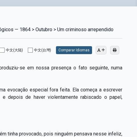
lógicos — 1864 > Outubro > Um criminoso arrependido
中文(大陆)
中文(台灣)
Comparar Idiomas
, produziu-se em nossa presença o fato seguinte, numa
ma evocação especial fora feita. Ela começa a escrever
, e depois de haver violentamente rabiscado o papel,
ém tinha provocado, pois ninguém pensava nesse infeliz,