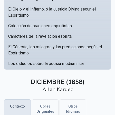
El Cielo y el Infierno, ó la Justicia Divina segun el
Espiritismo
Colección de oraciones espiritistas
Caracteres de la revelación espírita
El Génesis, los milagros y las predicciones según el
Espiritismo
Los estudios sobre la poesía mediúmnica
Catálogo Razonado de obras susceptibles de servir
▸
a crear una Bibliotèca Espírita
DICIEMBRE (1858)
Allan Kardec
Obras póstumas de Allan Kardec
Hippolyte Léon Denizard Rivail
▸
Contexto
Obras
Otros
Textos citados en El libro de los médiums
Originales
Idiomas