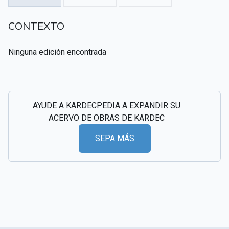
CSI - Imágenes y registros históricos del
▸
CONTEXTO
espiritismo
Ninguna edición encontrada
AYUDE A KARDECPEDIA A EXPANDIR SU
ACERVO DE OBRAS DE KARDEC
SEPA MÁS