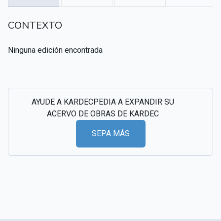
CSI - Imágenes y registros históricos del
▸
CONTEXTO
espiritismo
Ninguna edición encontrada
AYUDE A KARDECPEDIA A EXPANDIR SU
ACERVO DE OBRAS DE KARDEC
SEPA MÁS