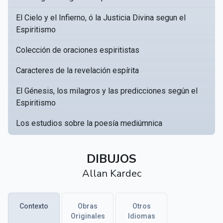
El Cielo y el Infierno, ó la Justicia Divina segun el
Espiritismo
Colección de oraciones espiritistas
Caracteres de la revelación espírita
El Génesis, los milagros y las predicciones según el
Espiritismo
Los estudios sobre la poesía mediúmnica
Catálogo Razonado de obras susceptibles de servir
▸
a crear una Bibliotèca Espírita
DIBUJOS
Allan Kardec
Obras póstumas de Allan Kardec
Hippolyte Léon Denizard Rivail
▸
Contexto
Obras
Otros
Textos citados en El libro de los médiums
Originales
Idiomas