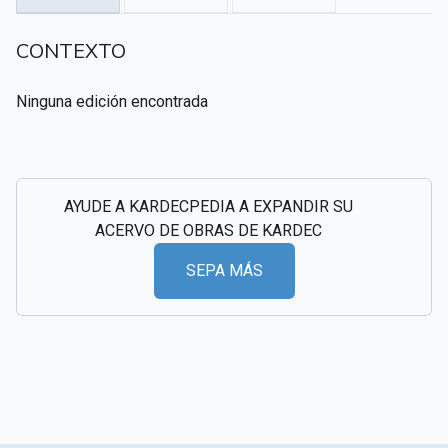
CSI - Imágenes y registros históricos del
▸
CONTEXTO
espiritismo
Ninguna edición encontrada
AYUDE A KARDECPEDIA A EXPANDIR SU
ACERVO DE OBRAS DE KARDEC
SEPA MÁS