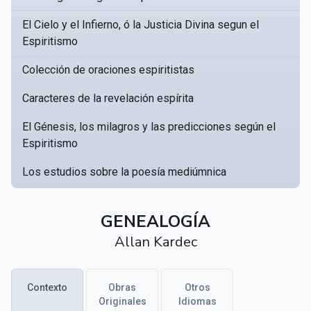
El Cielo y el Infierno, ó la Justicia Divina segun el
Espiritismo
Colección de oraciones espiritistas
Caracteres de la revelación espírita
El Génesis, los milagros y las predicciones según el
Espiritismo
Los estudios sobre la poesía mediúmnica
Catálogo Razonado de obras susceptibles de servir
▸
a crear una Bibliotèca Espírita
GENEALOGÍA
Allan Kardec
Obras póstumas de Allan Kardec
Hippolyte Léon Denizard Rivail
▸
Contexto
Obras
Otros
Textos citados en El libro de los médiums
Originales
Idiomas