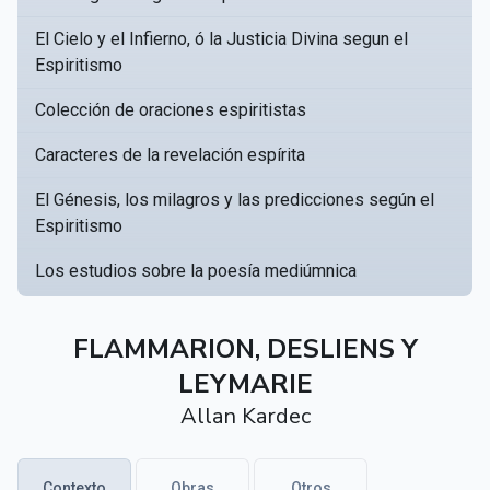
El Cielo y el Infierno, ó la Justicia Divina segun el
Espiritismo
Colección de oraciones espiritistas
Caracteres de la revelación espírita
El Génesis, los milagros y las predicciones según el
Espiritismo
Los estudios sobre la poesía mediúmnica
Catálogo Razonado de obras susceptibles de servir
▸
a crear una Bibliotèca Espírita
FLAMMARION, DESLIENS Y
LEYMARIE
Obras póstumas de Allan Kardec
Allan Kardec
Hippolyte Léon Denizard Rivail
▸
Textos citados en El libro de los médiums
Contexto
Obras
Otros