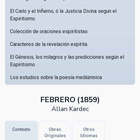
El Cielo y el Infierno, ó la Justicia Divina segun el
Espiritismo
Colección de oraciones espiritistas
Caracteres de la revelación espírita
El Génesis, los milagros y las predicciones según el
Espiritismo
Los estudios sobre la poesía mediúmnica
Catálogo Razonado de obras susceptibles de servir
▸
a crear una Bibliotèca Espírita
FEBRERO (1859)
Allan Kardec
Obras póstumas de Allan Kardec
Hippolyte Léon Denizard Rivail
▸
Contexto
Obras
Otros
Textos citados en El libro de los médiums
Originales
Idiomas