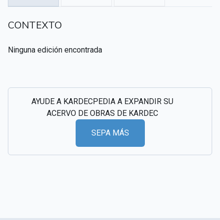
CSI - Imágenes y registros históricos del
▸
CONTEXTO
espiritismo
Ninguna edición encontrada
AYUDE A KARDECPEDIA A EXPANDIR SU
ACERVO DE OBRAS DE KARDEC
SEPA MÁS