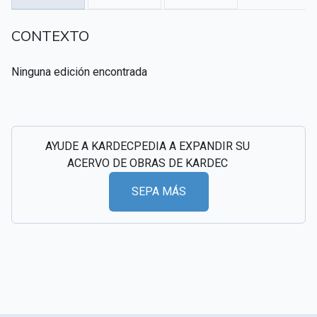
CSI - Imágenes y registros históricos del
▸
CONTEXTO
espiritismo
Ninguna edición encontrada
AYUDE A KARDECPEDIA A EXPANDIR SU
ACERVO DE OBRAS DE KARDEC
SEPA MÁS