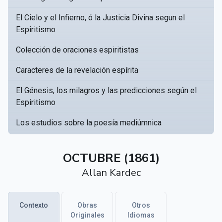
El Cielo y el Infierno, ó la Justicia Divina segun el
Espiritismo
Colección de oraciones espiritistas
Caracteres de la revelación espírita
El Génesis, los milagros y las predicciones según el
Espiritismo
Los estudios sobre la poesía mediúmnica
Catálogo Razonado de obras susceptibles de servir
▸
a crear una Bibliotèca Espírita
OCTUBRE (1861)
Allan Kardec
Obras póstumas de Allan Kardec
Hippolyte Léon Denizard Rivail
▸
Contexto
Obras
Otros
Textos citados en El libro de los médiums
Originales
Idiomas