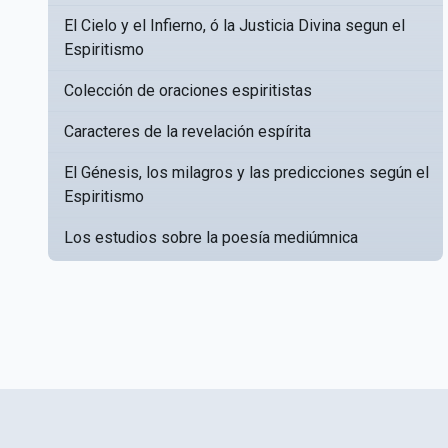
El Cielo y el Infierno, ó la Justicia Divina segun el
Espiritismo
Colección de oraciones espiritistas
Caracteres de la revelación espírita
El Génesis, los milagros y las predicciones según el
Espiritismo
Los estudios sobre la poesía mediúmnica
Catálogo Razonado de obras susceptibles de
▸
servir a crear una Bibliotèca Espírita
Obras póstumas de Allan Kardec
Hippolyte Léon Denizard Rivail
▸
Textos citados en El libro de los médiums