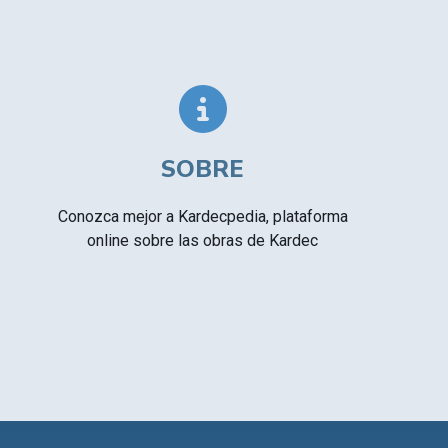
CSI - Imágenes y registros históricos del
▸
espiritismo
SOBRE
Conozca mejor a Kardecpedia, plataforma
online sobre las obras de Kardec