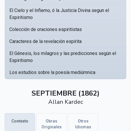
El Cielo y el Infierno, ó la Justicia Divina segun el
Espiritismo
Colección de oraciones espiritistas
Caracteres de la revelación espírita
El Génesis, los milagros y las predicciones según el
Espiritismo
Los estudios sobre la poesía mediúmnica
Catálogo Razonado de obras susceptibles de servir
▸
a crear una Bibliotèca Espírita
SEPTIEMBRE (1862)
Allan Kardec
Obras póstumas de Allan Kardec
Hippolyte Léon Denizard Rivail
▸
Contexto
Obras
Otros
Textos citados en El libro de los médiums
Originales
Idiomas