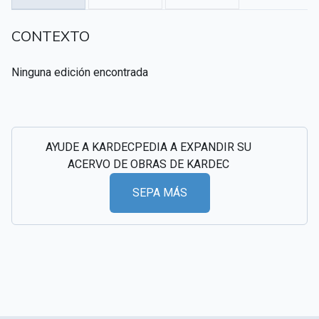
CSI - Imágenes y registros históricos del
▸
CONTEXTO
espiritismo
Ninguna edición encontrada
AYUDE A KARDECPEDIA A EXPANDIR SU
ACERVO DE OBRAS DE KARDEC
SEPA MÁS