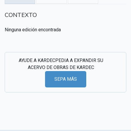
CSI - Imágenes y registros históricos del
▸
CONTEXTO
espiritismo
Ninguna edición encontrada
AYUDE A KARDECPEDIA A EXPANDIR SU
ACERVO DE OBRAS DE KARDEC
SEPA MÁS