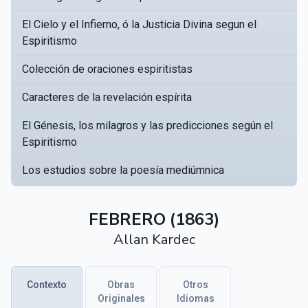
El Cielo y el Infierno, ó la Justicia Divina segun el
Espiritismo
Colección de oraciones espiritistas
Caracteres de la revelación espírita
El Génesis, los milagros y las predicciones según el
Espiritismo
Los estudios sobre la poesía mediúmnica
Catálogo Razonado de obras susceptibles de servir
▸
a crear una Bibliotèca Espírita
FEBRERO (1863)
Allan Kardec
Obras póstumas de Allan Kardec
Hippolyte Léon Denizard Rivail
▸
Contexto
Obras
Otros
Textos citados en El libro de los médiums
Originales
Idiomas